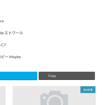
ce
le エトワール
C7
 Maybe
Copy
次の記事