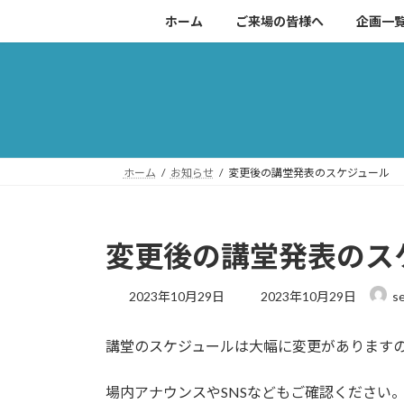
コ
ナ
ホーム
ご来場の皆様へ
企画一
ン
ビ
テ
ゲ
ン
ー
ツ
シ
へ
ョ
ス
ン
キ
に
ホーム
お知らせ
変更後の講堂発表のスケジュール
ッ
移
プ
動
変更後の講堂発表のス
最
2023年10月29日
2023年10月29日
se
終
更
講堂のスケジュールは大幅に変更があります
新
日
時
場内アナウンスやSNSなどもご確認ください
: